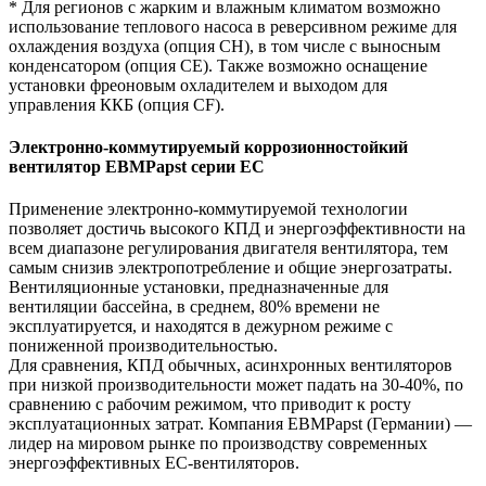
* Для регионов с жарким и влажным климатом возможно
использование теплового насоса в реверсивном режиме для
охлаждения воздуха (опция CH), в том числе с выносным
конденсатором (опция CE). Также возможно оснащение
установки фреоновым охладителем и выходом для
управления ККБ (опция CF).
Электронно-коммутируемый коррозионностойкий
вентилятор EBMPapst серии EC
Применение электронно-коммутируемой технологии
позволяет достичь высокого КПД и энергоэффективности на
всем диапазоне регулирования двигателя вентилятора, тем
самым снизив электропотребление и общие энергозатраты.
Вентиляционные установки, предназначенные для
вентиляции бассейна, в среднем, 80% времени не
эксплуатируется, и находятся в дежурном режиме с
пониженной производительностью.
Для сравнения, КПД обычных, асинхронных вентиляторов
при низкой производительности может падать на 30-40%, по
сравнению с рабочим режимом, что приводит к росту
эксплуатационных затрат. Компания EBMPapst (Германии) —
лидер на мировом рынке по производству современных
энергоэффективных EC-вентиляторов.