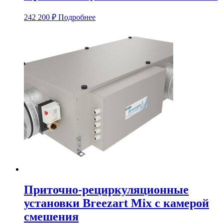
242 200
₽
Подробнее
Приточно-рециркуляционные
установки Breezart Mix с камерой
смешения