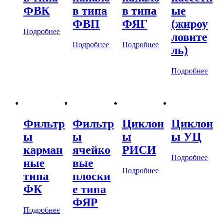
ФВК
в типа
в типа
ые
ФВП
ФЯГ
(жироу
Подробнее
ловите
Подробнее
Подробнее
ль)
Подробнее
Фильтр
Фильтр
Циклон
Циклон
ы
ы
ы
ы УЦ
карман
ячейко
РИСИ
Подробнее
ные
вые
Подробнее
типа
плоски
ФК
е типа
ФЯР
Подробнее